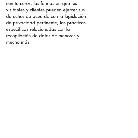
con terceros, las formas en que tus
visitantes y clientes pueden ejercer sus
derechos de acuerdo con la legislación
de privacidad pertinente, las prácticas
específicas relacionadas con la
recopilación de datos de menores y
mucho más.
Para obtener más información, lee
nuestro artículo
Cómo crear una Política
de Privacidad
.
SKATE
PARKS
PERÚ
Telefono de contacto y Whatsapp
Email de contacto
Lima - Perú